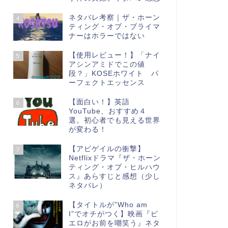
ネタバレ考察｜ザ・ホーン
4
ティング・オブ・ブライマ
ナーはホラーではない
【使用レビュー！】「ナイ
5
アシンアミドでこの値
段？」KOSEホワイト パ
ーフェクトエッセンス
【面白い！】英語
6
YouTube、おすすめ４
選。初心者でも見える世界
が変わる！
【アビゲイルの衝撃】
7
Netflixドラマ『ザ・ホーン
ティング・オブ・ヒルハウ
ス』あらすじと感想（少し
ネタバレ）
【タイトルが”Who am
8
I”でオチがつく】映画『ピ
エロがお前を嘲笑う』ネタ