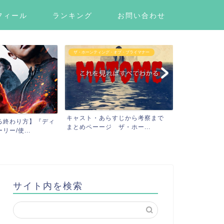
フィール
ランキング
お問い合わせ
ザ・ホーンティング・オブ・ブライマナー
Netflixオリジナル
キャスト・あらすじから考察まで
る終わり方】『ディ
まとめペーージ ザ・ホー...
ー/使...
【予習から考
Netflix『事件
サイト内を検索