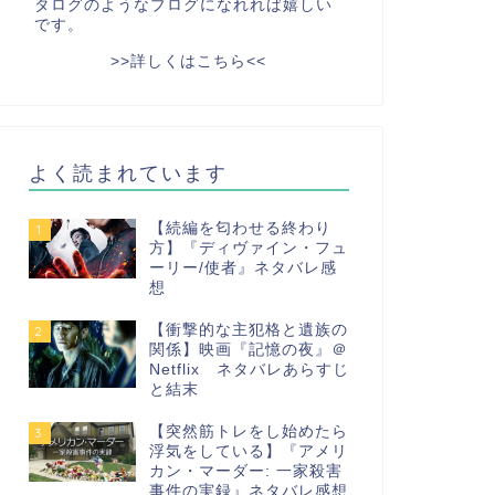
タログのようなブログになれれば嬉しい
です。
>>詳しくはこちら<<
よく読まれています
【続編を匂わせる終わり
1
方】『ディヴァイン・フュ
ーリー/使者』ネタバレ感
想
【衝撃的な主犯格と遺族の
2
関係】映画『記憶の夜』＠
Netflix ネタバレあらすじ
と結末
【突然筋トレをし始めたら
3
浮気をしている】『アメリ
カン・マーダー: 一家殺害
事件の実録』ネタバレ感想