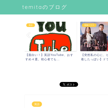
temitaのブログ
英語
韓国ドラマ
【面白い！】英語YouTube、おす
【突然私の心に、
すめ４選。初心者でも...
着したっぽい】ドラマ
らすじまで】
.
英語