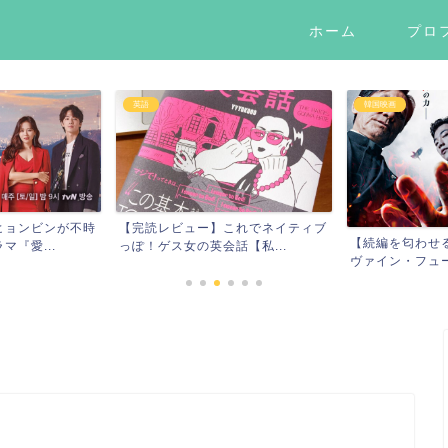
ホーム
プロ
英語
韓国映画
ヒョンビンが不時
【完読レビュー】これでネイティブ
【続編を匂わせ
『愛...
っぽ！ゲス女の英会話【私...
ヴァイン・フューリ