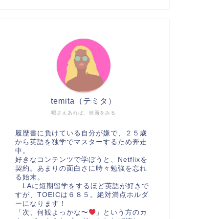
temita（テミタ）
暇さえあれば、映画をみる
履歴書に負けている自分が嫌で、２５歳
から英語を独学でマスターするため奔走
中。
好きなコンテンツで学ぼうと、Netflixを
契約。あまりの面白さに時々勉強を忘れ
る始末。
LAに短期留学をするほど英語が好きで
すが、TOEICは６８５。絶対満点ホルダ
ーになります！
「次、何観よっかな〜
」という方のカ