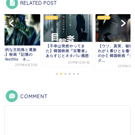
RELATED POST
映画
韓国映画
韓国映画
【不幸は突然やってき
【ウソ、真実、秘密
衝撃的な主犯格と遺族
た】韓国映画『目撃者』
れが１番ひとを傷つ
関係】映画『記憶の
あらすじとネタバレ感想
のか】韓国映画『シ
＠Netflix ネ...
ク...
2019年12月1日
2019年6月20日
2019年10
COMMENT