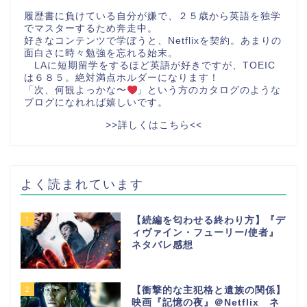
履歴書に負けている自分が嫌で、２５歳から英語を独学
でマスターするため奔走中。
好きなコンテンツで学ぼうと、Netflixを契約。あまりの
面白さに時々勉強を忘れる始末。
LAに短期留学をするほど英語が好きですが、TOEIC
は６８５。絶対満点ホルダーになります！
「次、何観よっかな〜
」という方のカタログのような
ブログになれれば嬉しいです。
>>詳しくはこちら<<
よく読まれています
1
【続編を匂わせる終わり方】『デ
ィヴァイン・フューリー/使者』
ネタバレ感想
2
【衝撃的な主犯格と遺族の関係】
映画『記憶の夜』＠Netflix ネ