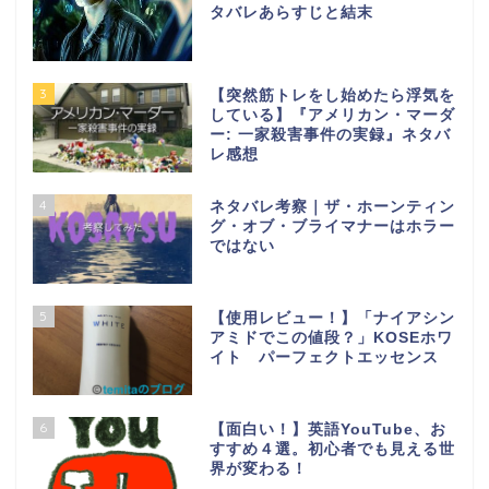
タバレあらすじと結末
3
【突然筋トレをし始めたら浮気を
している】『アメリカン・マーダ
ー: 一家殺害事件の実録』ネタバ
レ感想
4
ネタバレ考察｜ザ・ホーンティン
グ・オブ・ブライマナーはホラー
ではない
5
【使用レビュー！】「ナイアシン
アミドでこの値段？」KOSEホワ
イト パーフェクトエッセンス
6
【面白い！】英語YouTube、お
すすめ４選。初心者でも見える世
界が変わる！