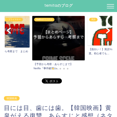
temitaのブログ
・オブ・ブライマナー
Netflixオリジナル
英語
【面白い！】英語YouT
じから考察まで まとめ
選。初心者でも...
..
【予習から考察・あらすじまで】
Netflix『事件現場か...
韓国映画
目には目、歯には歯。【韓国映画】黄
泉がえる復讐 あらすじと感想（ネタ